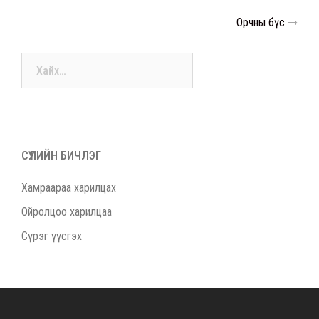
Post
Орчны бүс
navigation
Хайх:
СҮҮЛИЙН БИЧЛЭГ
Хамраараа харилцах
Ойролцоо харилцаа
Сүрэг үүсгэх