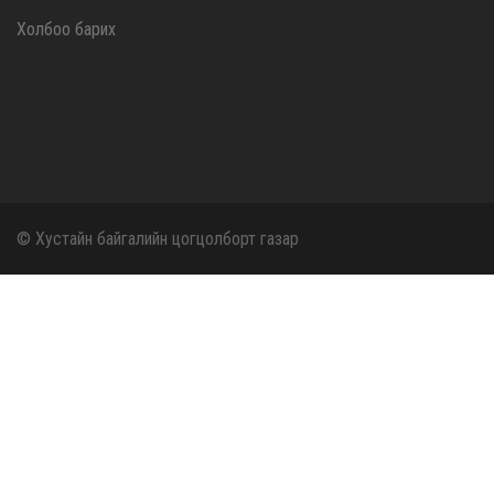
Холбоо барих
© Хустайн байгалийн цогцолборт газар