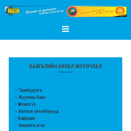
Skip
to
content
БАЙГАЛИЙН АЯЛАЛ ЖУУЛЧЛАЛ
– Танилцуулга
– Жуулчны бааз
– Үйлчилгээ
– Аяллын хөтөлбөрүүд
– Байршил
– Захиалга өгөх