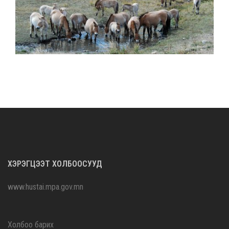
ХЭРЭГЦЭЭТ ХОЛБООСУУД
www.hustai.mpa.gov.mn
Холбоо барих