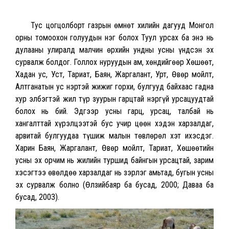
Тус цогцолборт газрын өмнөт хилийн дагууд Монгол
орны томоохон голуудын нэг болох Туул урсах ба энэ нь
дулааны улиралд малчин өрхийн ундны усны үндсэн эх
сурвалж болдог. Голлох нуруудын ам, хөндийгөөр Хөшөөт,
Хадан ус, Уст, Тариат, Баян, Жаргалант, Урт, Өвөр мойлт,
Алтганатын ус нэртэй жижиг горхи, булгууд байхаас гадна
хур элбэгтэй жил түр зуурын гарцтай нэргүй урсацуудтай
болох нь бий. Эдгээр усны гарц, урсац, талбай нь
хангалттай хүрэлцээтэй бус учир цөөн хэдэн харзалдаг,
арвитай булгуудаа түшиж малын төвлөрөл хэт ихэсдэг.
Харин Баян, Жаргалант, Өвөр мойлт, Тариат, Хөшөөтийн
усны эх орчим нь жилийн туршид байнгын урсацтай, зарим
хэсэгтээ өвөлдөө харзалдаг нь зэрлэг амьтад, бугын усны
эх сурвалж болно (Өлзийбаяр ба бусад, 2000; Даваа ба
бусад, 2003).