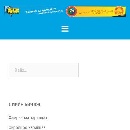
Skip
to
content
Хайх:
СҮҮЛИЙН БИЧЛЭГ
Хамраараа харилцах
Ойролцоо харилцаа