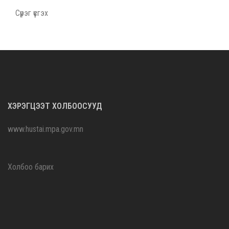
Сүрэг үүсгэх
ХЭРЭГЦЭЭТ ХОЛБООСУУД
www.hustai.mpa.gov.mn
Холбоо барих